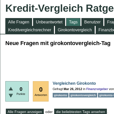
Kredit-Vergleich Ratg
Alle Fragen
Unbeantwortet
Tags
Benutzer
Fra
Kreditvergleichsrechner
Girokontovergleich
Finanzbe
Neue Fragen mit girokontovergleich-Tag
Vergleichen Girokonto
0
0
Gefragt
Mar 26, 2012
in
Finanzratgeber
vo
Punkte
Antworten
girokonto
girokontovergleich
girokonto-
Alle Fragen anzeigen
oder
die beliebtesten Tags ansehen
.