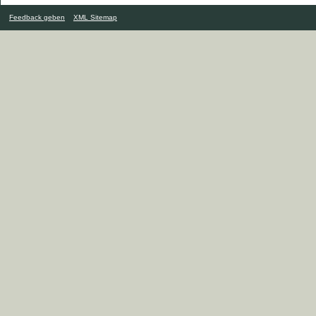
Feedback geben
XML Sitemap
...