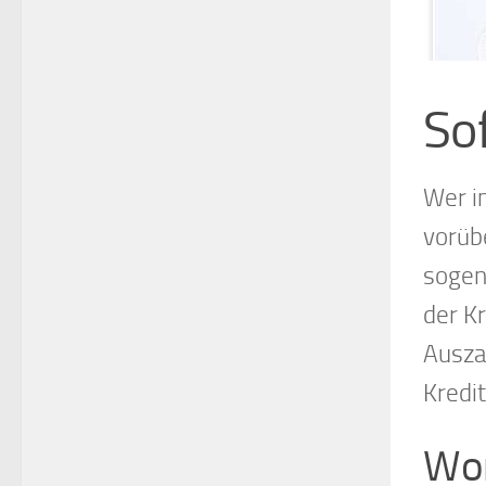
So
Wer i
vorüb
sogen
der Kr
Ausza
Kredi
Wor