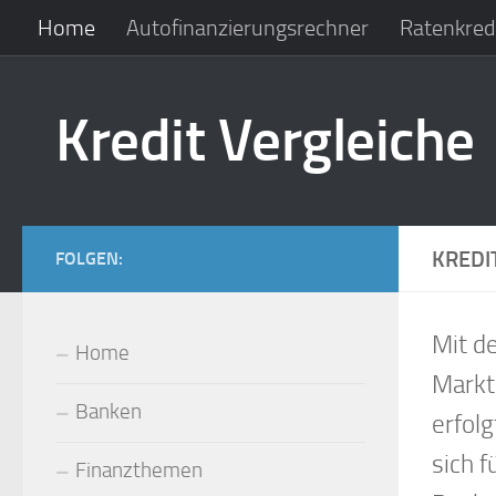
Home
Autofinanzierungsrechner
Ratenkredi
Zum Inhalt springen
Kredit Vergleiche
KREDI
FOLGEN:
Mit d
Home
Markt
Banken
erfol
sich f
Finanzthemen