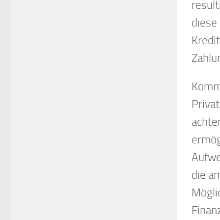
resul
diese 
Kredi
Zahlu
Kommt
Priva
achte
ermög
Aufwe
die a
Möglic
Finan