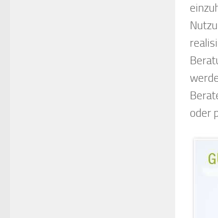
einzuh
Nutzu
reali
Berat
werde
Berat
oder p