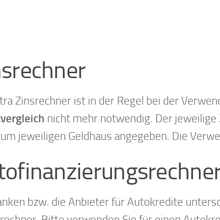
nsrechner
xtra Zinsrechner ist in der Regel bei der Ver
tvergleich
nicht mehr notwendig. Der jeweilige 
zum jeweiligen Geldhaus angegeben. Die Ver
tofinanzierungsrechne
anken bzw. die Anbieter für Autokredite unter
trechner. Bitte verwenden Sie für einen Autokr