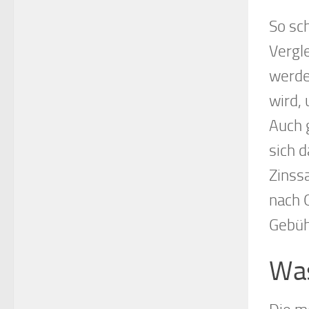
So sch
Vergl
werde
wird, 
Auch g
sich d
Zinssa
nach 
Gebüh
Was