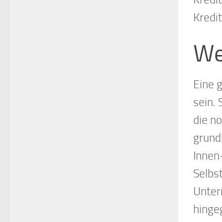
Kredi
We
Eine 
sein.
die n
grund
Innen
Selbs
Unter
hinge