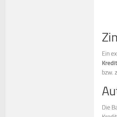
Zi
Ein e
Kredi
bzw. 
Au
Die B
Kredi